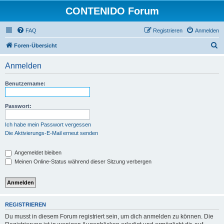
CONTENIDO Forum
FAQ
Registrieren
Anmelden
S
Foren-Übersicht
u
Anmelden
c
h
Benutzername:
e
Passwort:
Ich habe mein Passwort vergessen
Die Aktivierungs-E-Mail erneut senden
Angemeldet bleiben
Meinen Online-Status während dieser Sitzung verbergen
REGISTRIEREN
Du musst in diesem Forum registriert sein, um dich anmelden zu können. Die