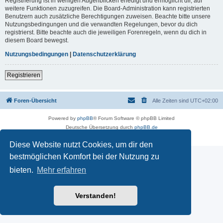
Registrierung ist in wenigen Augenblicken erledigt und ermöglicht dir, auf
weitere Funktionen zuzugreifen. Die Board-Administration kann registrierten
Benutzern auch zusätzliche Berechtigungen zuweisen. Beachte bitte unsere
Nutzungsbedingungen und die verwandten Regelungen, bevor du dich
registrierst. Bitte beachte auch die jeweiligen Forenregeln, wenn du dich in
diesem Board bewegst.
Nutzungsbedingungen
|
Datenschutzerklärung
Registrieren
Foren-Übersicht
Alle Zeiten sind
UTC+02:00
Powered by
phpBB
® Forum Software © phpBB Limited
Deutsche Übersetzung durch
phpBB.de
Datenschutz
|
Nutzungsbedingungen
Diese Website nutzt Cookies, um dir den
bestmöglichen Komfort bei der Nutzung zu
bieten.
Mehr erfahren
Verstanden!