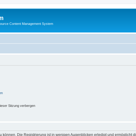
m
ource Content Management System
en
ieser Sitzung verbergen
 können. Die Registrierung ist in wenigen Augenblicken erledigt und ermöglicht di