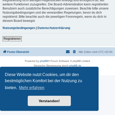
Registrierung ist in wenigen Augenblicken erledigt und ermöglicht dir, auf
weitere Funktionen zuzugreifen. Die Board-Administration kann registrierten
Benutzern auch zusätzliche Berechtigungen zuweisen. Beachte bitte unsere
Nutzungsbedingungen und die verwandten Regelungen, bevor du dich
registrierst. Bitte beachte auch die jeweiligen Forenregeln, wenn du dich in
diesem Board bewegst.
Nutzungsbedingungen
|
Datenschutzerklärung
Registrieren
Foren-Übersicht
Alle Zeiten sind
UTC+02:00
Powered by
phpBB
® Forum Software © phpBB Limited
Deutsche Übersetzung durch
phpBB.de
Datenschutz
|
Nutzungsbedingungen
Diese Website nutzt Cookies, um dir den
bestmöglichen Komfort bei der Nutzung zu
bieten.
Mehr erfahren
Verstanden!