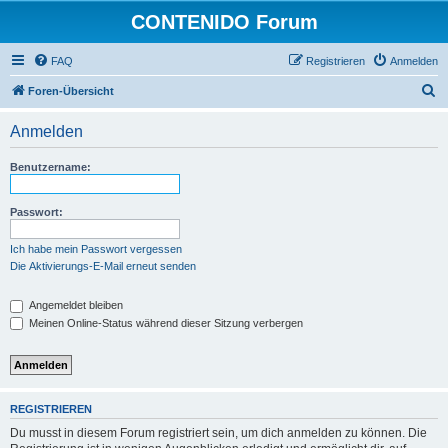
CONTENIDO Forum
FAQ
Registrieren
Anmelden
S
Foren-Übersicht
u
Anmelden
c
h
Benutzername:
e
Passwort:
Ich habe mein Passwort vergessen
Die Aktivierungs-E-Mail erneut senden
Angemeldet bleiben
Meinen Online-Status während dieser Sitzung verbergen
REGISTRIEREN
Du musst in diesem Forum registriert sein, um dich anmelden zu können. Die