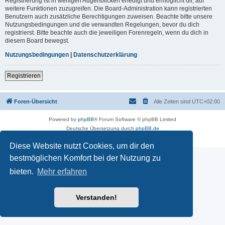
Registrierung ist in wenigen Augenblicken erledigt und ermöglicht dir, auf
weitere Funktionen zuzugreifen. Die Board-Administration kann registrierten
Benutzern auch zusätzliche Berechtigungen zuweisen. Beachte bitte unsere
Nutzungsbedingungen und die verwandten Regelungen, bevor du dich
registrierst. Bitte beachte auch die jeweiligen Forenregeln, wenn du dich in
diesem Board bewegst.
Nutzungsbedingungen
|
Datenschutzerklärung
Registrieren
Foren-Übersicht
Alle Zeiten sind
UTC+02:00
Powered by
phpBB
® Forum Software © phpBB Limited
Deutsche Übersetzung durch
phpBB.de
Datenschutz
|
Nutzungsbedingungen
Diese Website nutzt Cookies, um dir den
bestmöglichen Komfort bei der Nutzung zu
bieten.
Mehr erfahren
Verstanden!