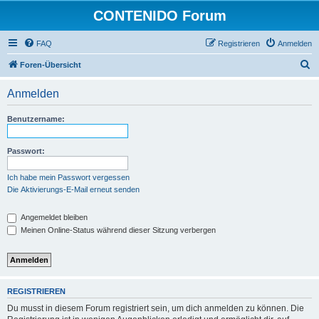
CONTENIDO Forum
FAQ
Registrieren
Anmelden
S
Foren-Übersicht
u
Anmelden
c
h
Benutzername:
e
Passwort:
Ich habe mein Passwort vergessen
Die Aktivierungs-E-Mail erneut senden
Angemeldet bleiben
Meinen Online-Status während dieser Sitzung verbergen
REGISTRIEREN
Du musst in diesem Forum registriert sein, um dich anmelden zu können. Die