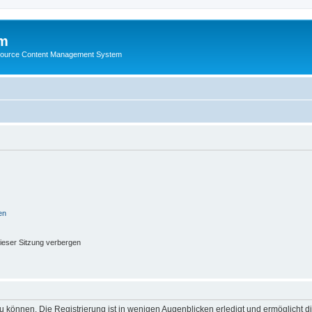
m
ource Content Management System
en
ieser Sitzung verbergen
 können. Die Registrierung ist in wenigen Augenblicken erledigt und ermöglicht di