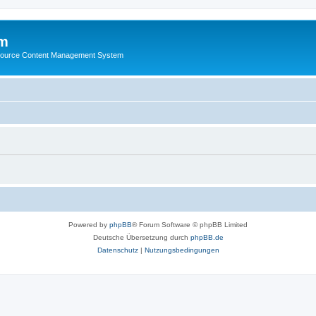
m
ource Content Management System
Powered by
phpBB
® Forum Software © phpBB Limited
Deutsche Übersetzung durch
phpBB.de
Datenschutz
|
Nutzungsbedingungen