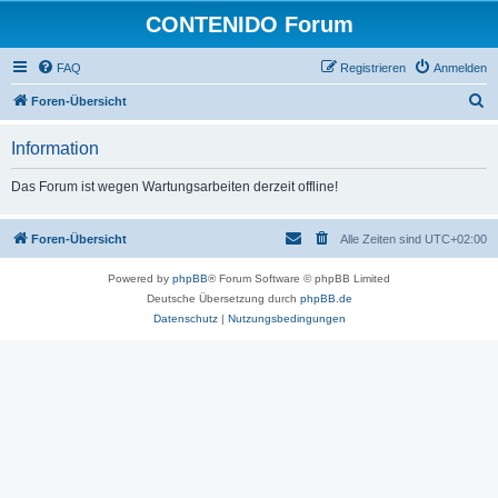
CONTENIDO Forum
FAQ
Registrieren
Anmelden
S
Foren-Übersicht
u
Information
c
h
Das Forum ist wegen Wartungsarbeiten derzeit offline!
e
Foren-Übersicht
Alle Zeiten sind
UTC+02:00
Powered by
phpBB
® Forum Software © phpBB Limited
Deutsche Übersetzung durch
phpBB.de
Datenschutz
|
Nutzungsbedingungen