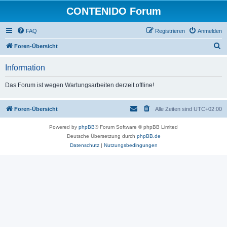
CONTENIDO Forum
FAQ
Registrieren
Anmelden
S
Foren-Übersicht
u
Information
c
h
Das Forum ist wegen Wartungsarbeiten derzeit offline!
e
Foren-Übersicht
Alle Zeiten sind
UTC+02:00
Powered by
phpBB
® Forum Software © phpBB Limited
Deutsche Übersetzung durch
phpBB.de
Datenschutz
|
Nutzungsbedingungen