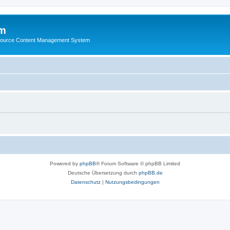
m
ource Content Management System
Powered by
phpBB
® Forum Software © phpBB Limited
Deutsche Übersetzung durch
phpBB.de
Datenschutz
|
Nutzungsbedingungen