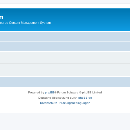
m
ource Content Management System
Powered by
phpBB
® Forum Software © phpBB Limited
Deutsche Übersetzung durch
phpBB.de
Datenschutz
|
Nutzungsbedingungen