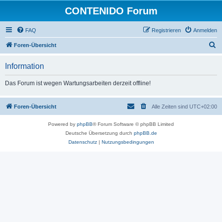
CONTENIDO Forum
FAQ
Registrieren
Anmelden
S
Foren-Übersicht
u
Information
c
h
Das Forum ist wegen Wartungsarbeiten derzeit offline!
e
Foren-Übersicht
Alle Zeiten sind
UTC+02:00
Powered by
phpBB
® Forum Software © phpBB Limited
Deutsche Übersetzung durch
phpBB.de
Datenschutz
|
Nutzungsbedingungen