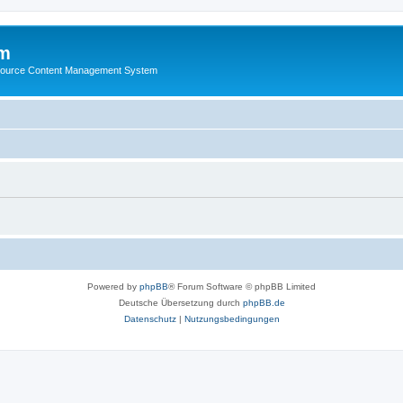
m
ource Content Management System
Powered by
phpBB
® Forum Software © phpBB Limited
Deutsche Übersetzung durch
phpBB.de
Datenschutz
|
Nutzungsbedingungen