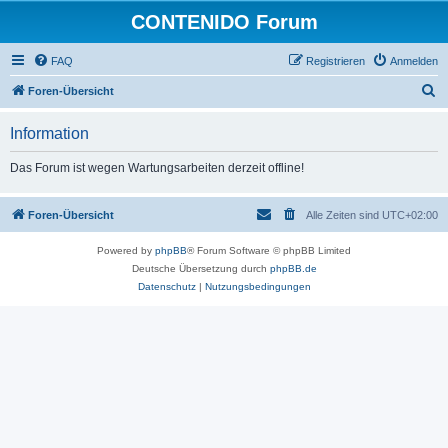
CONTENIDO Forum
FAQ
Registrieren
Anmelden
S
Foren-Übersicht
u
Information
c
h
Das Forum ist wegen Wartungsarbeiten derzeit offline!
e
Foren-Übersicht
Alle Zeiten sind
UTC+02:00
Powered by
phpBB
® Forum Software © phpBB Limited
Deutsche Übersetzung durch
phpBB.de
Datenschutz
|
Nutzungsbedingungen