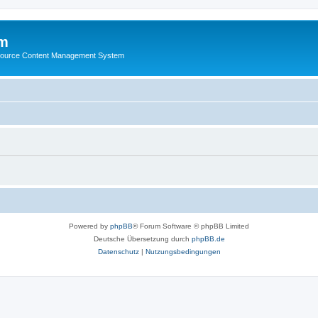
m
ource Content Management System
Powered by
phpBB
® Forum Software © phpBB Limited
Deutsche Übersetzung durch
phpBB.de
Datenschutz
|
Nutzungsbedingungen