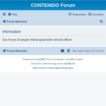
CONTENIDO Forum
FAQ
Registrieren
Anmelden
S
Foren-Übersicht
u
Information
c
h
Das Forum ist wegen Wartungsarbeiten derzeit offline!
e
Foren-Übersicht
Alle Zeiten sind
UTC+02:00
Powered by
phpBB
® Forum Software © phpBB Limited
Deutsche Übersetzung durch
phpBB.de
Datenschutz
|
Nutzungsbedingungen