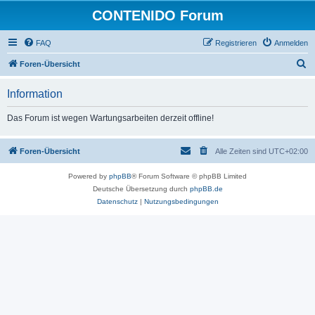
CONTENIDO Forum
FAQ
Registrieren
Anmelden
S
Foren-Übersicht
u
Information
c
h
Das Forum ist wegen Wartungsarbeiten derzeit offline!
e
Foren-Übersicht
Alle Zeiten sind
UTC+02:00
Powered by
phpBB
® Forum Software © phpBB Limited
Deutsche Übersetzung durch
phpBB.de
Datenschutz
|
Nutzungsbedingungen