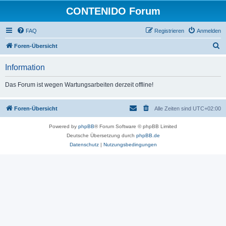
CONTENIDO Forum
FAQ
Registrieren
Anmelden
S
Foren-Übersicht
u
Information
c
h
Das Forum ist wegen Wartungsarbeiten derzeit offline!
e
Foren-Übersicht
Alle Zeiten sind
UTC+02:00
Powered by
phpBB
® Forum Software © phpBB Limited
Deutsche Übersetzung durch
phpBB.de
Datenschutz
|
Nutzungsbedingungen