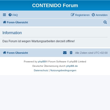
CONTENIDO Forum
FAQ
Registrieren
Anmelden
S
Foren-Übersicht
u
Information
c
h
Das Forum ist wegen Wartungsarbeiten derzeit offline!
e
Foren-Übersicht
Alle Zeiten sind
UTC+02:00
Powered by
phpBB
® Forum Software © phpBB Limited
Deutsche Übersetzung durch
phpBB.de
Datenschutz
|
Nutzungsbedingungen