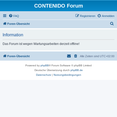
CONTENIDO Forum
FAQ
Registrieren
Anmelden
S
Foren-Übersicht
u
Information
c
h
Das Forum ist wegen Wartungsarbeiten derzeit offline!
e
Foren-Übersicht
Alle Zeiten sind
UTC+02:00
Powered by
phpBB
® Forum Software © phpBB Limited
Deutsche Übersetzung durch
phpBB.de
Datenschutz
|
Nutzungsbedingungen