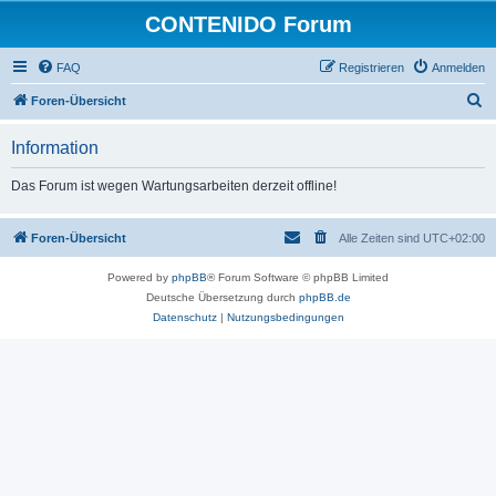
CONTENIDO Forum
FAQ
Registrieren
Anmelden
S
Foren-Übersicht
u
Information
c
h
Das Forum ist wegen Wartungsarbeiten derzeit offline!
e
Foren-Übersicht
Alle Zeiten sind
UTC+02:00
Powered by
phpBB
® Forum Software © phpBB Limited
Deutsche Übersetzung durch
phpBB.de
Datenschutz
|
Nutzungsbedingungen