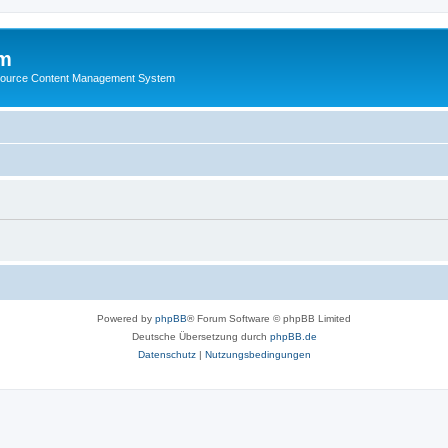
m
ource Content Management System
Powered by
phpBB
® Forum Software © phpBB Limited
Deutsche Übersetzung durch
phpBB.de
Datenschutz
|
Nutzungsbedingungen