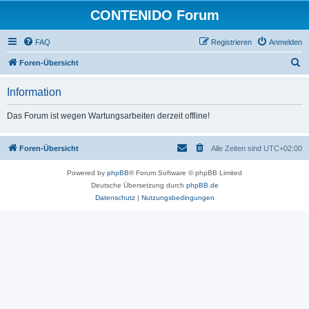
CONTENIDO Forum
FAQ
Registrieren
Anmelden
S
Foren-Übersicht
u
Information
c
h
Das Forum ist wegen Wartungsarbeiten derzeit offline!
e
Foren-Übersicht
Alle Zeiten sind
UTC+02:00
Powered by
phpBB
® Forum Software © phpBB Limited
Deutsche Übersetzung durch
phpBB.de
Datenschutz
|
Nutzungsbedingungen