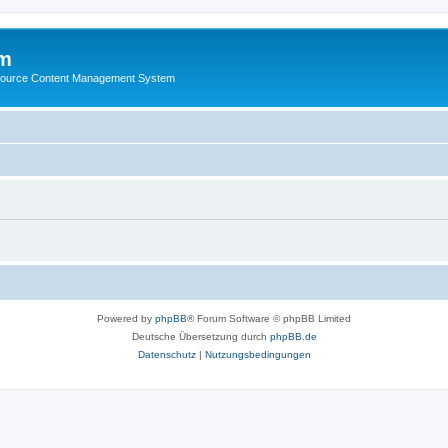
m
ource Content Management System
Powered by
phpBB
® Forum Software © phpBB Limited
Deutsche Übersetzung durch
phpBB.de
Datenschutz
|
Nutzungsbedingungen