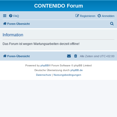
CONTENIDO Forum
FAQ
Registrieren
Anmelden
S
Foren-Übersicht
u
Information
c
h
Das Forum ist wegen Wartungsarbeiten derzeit offline!
e
Foren-Übersicht
Alle Zeiten sind
UTC+02:00
Powered by
phpBB
® Forum Software © phpBB Limited
Deutsche Übersetzung durch
phpBB.de
Datenschutz
|
Nutzungsbedingungen