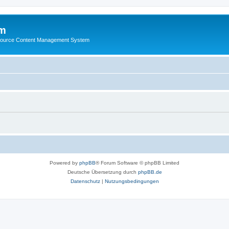
m
ource Content Management System
Powered by
phpBB
® Forum Software © phpBB Limited
Deutsche Übersetzung durch
phpBB.de
Datenschutz
|
Nutzungsbedingungen