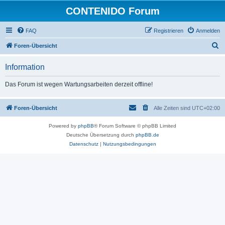
CONTENIDO Forum
FAQ
Registrieren
Anmelden
S
Foren-Übersicht
u
Information
c
h
Das Forum ist wegen Wartungsarbeiten derzeit offline!
e
Foren-Übersicht
Alle Zeiten sind
UTC+02:00
Powered by
phpBB
® Forum Software © phpBB Limited
Deutsche Übersetzung durch
phpBB.de
Datenschutz
|
Nutzungsbedingungen