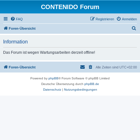
CONTENIDO Forum
FAQ
Registrieren
Anmelden
S
Foren-Übersicht
u
Information
c
h
Das Forum ist wegen Wartungsarbeiten derzeit offline!
e
Foren-Übersicht
Alle Zeiten sind
UTC+02:00
Powered by
phpBB
® Forum Software © phpBB Limited
Deutsche Übersetzung durch
phpBB.de
Datenschutz
|
Nutzungsbedingungen