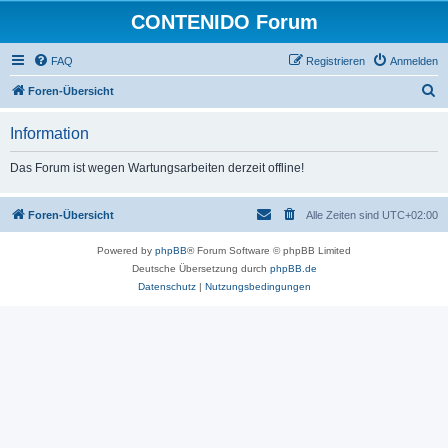
CONTENIDO Forum
FAQ
Registrieren
Anmelden
S
Foren-Übersicht
u
Information
c
h
Das Forum ist wegen Wartungsarbeiten derzeit offline!
e
Foren-Übersicht
Alle Zeiten sind
UTC+02:00
Powered by
phpBB
® Forum Software © phpBB Limited
Deutsche Übersetzung durch
phpBB.de
Datenschutz
|
Nutzungsbedingungen