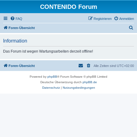
CONTENIDO Forum
FAQ
Registrieren
Anmelden
S
Foren-Übersicht
u
Information
c
h
Das Forum ist wegen Wartungsarbeiten derzeit offline!
e
Foren-Übersicht
Alle Zeiten sind
UTC+02:00
Powered by
phpBB
® Forum Software © phpBB Limited
Deutsche Übersetzung durch
phpBB.de
Datenschutz
|
Nutzungsbedingungen