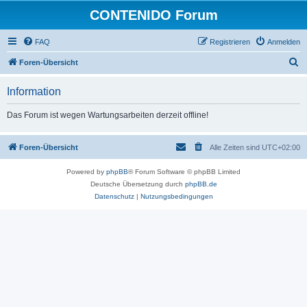
CONTENIDO Forum
FAQ
Registrieren
Anmelden
S
Foren-Übersicht
u
Information
c
h
Das Forum ist wegen Wartungsarbeiten derzeit offline!
e
Foren-Übersicht
Alle Zeiten sind
UTC+02:00
Powered by
phpBB
® Forum Software © phpBB Limited
Deutsche Übersetzung durch
phpBB.de
Datenschutz
|
Nutzungsbedingungen