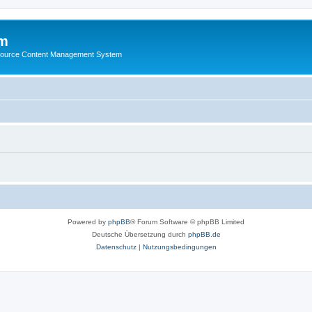
m
ource Content Management System
Powered by
phpBB
® Forum Software © phpBB Limited
Deutsche Übersetzung durch
phpBB.de
Datenschutz
|
Nutzungsbedingungen