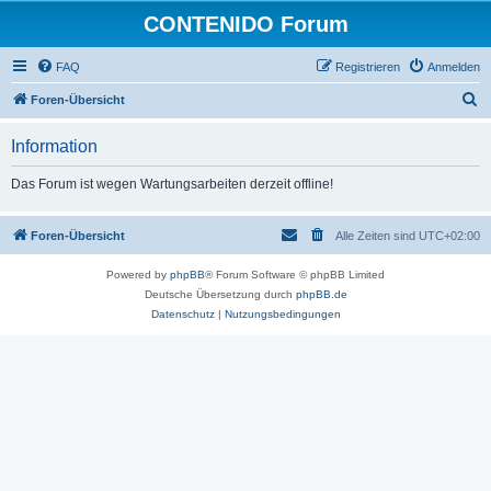
CONTENIDO Forum
FAQ
Registrieren
Anmelden
S
Foren-Übersicht
u
Information
c
h
Das Forum ist wegen Wartungsarbeiten derzeit offline!
e
Foren-Übersicht
Alle Zeiten sind
UTC+02:00
Powered by
phpBB
® Forum Software © phpBB Limited
Deutsche Übersetzung durch
phpBB.de
Datenschutz
|
Nutzungsbedingungen