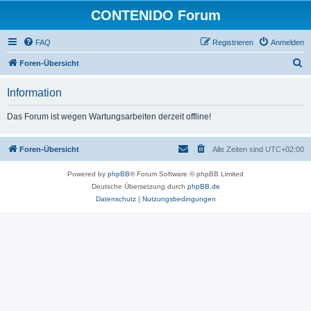
CONTENIDO Forum
FAQ
Registrieren
Anmelden
S
Foren-Übersicht
u
Information
c
h
Das Forum ist wegen Wartungsarbeiten derzeit offline!
e
Foren-Übersicht
Alle Zeiten sind
UTC+02:00
Powered by
phpBB
® Forum Software © phpBB Limited
Deutsche Übersetzung durch
phpBB.de
Datenschutz
|
Nutzungsbedingungen