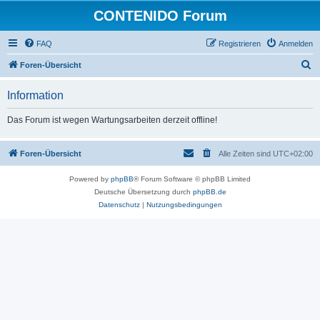
CONTENIDO Forum
FAQ
Registrieren
Anmelden
S
Foren-Übersicht
u
Information
c
h
Das Forum ist wegen Wartungsarbeiten derzeit offline!
e
Foren-Übersicht
Alle Zeiten sind
UTC+02:00
Powered by
phpBB
® Forum Software © phpBB Limited
Deutsche Übersetzung durch
phpBB.de
Datenschutz
|
Nutzungsbedingungen