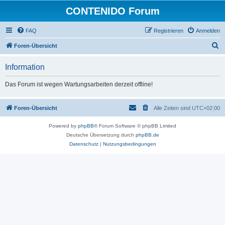
CONTENIDO Forum
FAQ
Registrieren
Anmelden
S
Foren-Übersicht
u
Information
c
h
Das Forum ist wegen Wartungsarbeiten derzeit offline!
e
Foren-Übersicht
Alle Zeiten sind
UTC+02:00
Powered by
phpBB
® Forum Software © phpBB Limited
Deutsche Übersetzung durch
phpBB.de
Datenschutz
|
Nutzungsbedingungen