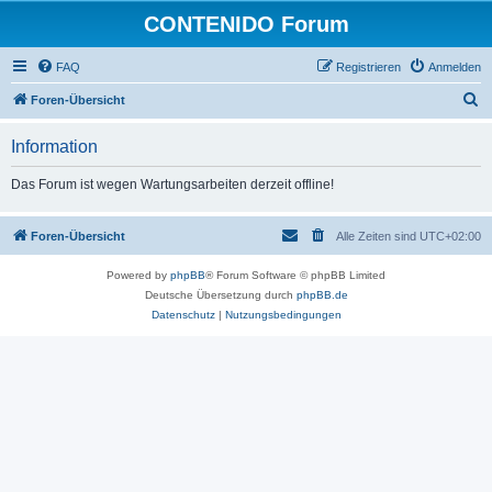
CONTENIDO Forum
FAQ
Registrieren
Anmelden
S
Foren-Übersicht
u
Information
c
h
Das Forum ist wegen Wartungsarbeiten derzeit offline!
e
Foren-Übersicht
Alle Zeiten sind
UTC+02:00
Powered by
phpBB
® Forum Software © phpBB Limited
Deutsche Übersetzung durch
phpBB.de
Datenschutz
|
Nutzungsbedingungen