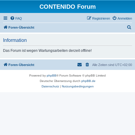
CONTENIDO Forum
FAQ
Registrieren
Anmelden
S
Foren-Übersicht
u
Information
c
h
Das Forum ist wegen Wartungsarbeiten derzeit offline!
e
Foren-Übersicht
Alle Zeiten sind
UTC+02:00
Powered by
phpBB
® Forum Software © phpBB Limited
Deutsche Übersetzung durch
phpBB.de
Datenschutz
|
Nutzungsbedingungen