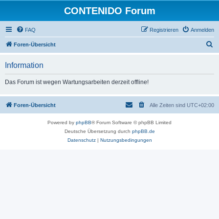
CONTENIDO Forum
FAQ
Registrieren
Anmelden
S
Foren-Übersicht
u
Information
c
h
Das Forum ist wegen Wartungsarbeiten derzeit offline!
e
Foren-Übersicht
Alle Zeiten sind
UTC+02:00
Powered by
phpBB
® Forum Software © phpBB Limited
Deutsche Übersetzung durch
phpBB.de
Datenschutz
|
Nutzungsbedingungen