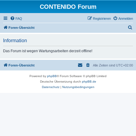
CONTENIDO Forum
FAQ
Registrieren
Anmelden
S
Foren-Übersicht
u
Information
c
h
Das Forum ist wegen Wartungsarbeiten derzeit offline!
e
Foren-Übersicht
Alle Zeiten sind
UTC+02:00
Powered by
phpBB
® Forum Software © phpBB Limited
Deutsche Übersetzung durch
phpBB.de
Datenschutz
|
Nutzungsbedingungen