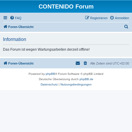
CONTENIDO Forum
FAQ
Registrieren
Anmelden
S
Foren-Übersicht
u
Information
c
h
Das Forum ist wegen Wartungsarbeiten derzeit offline!
e
Foren-Übersicht
Alle Zeiten sind
UTC+02:00
Powered by
phpBB
® Forum Software © phpBB Limited
Deutsche Übersetzung durch
phpBB.de
Datenschutz
|
Nutzungsbedingungen