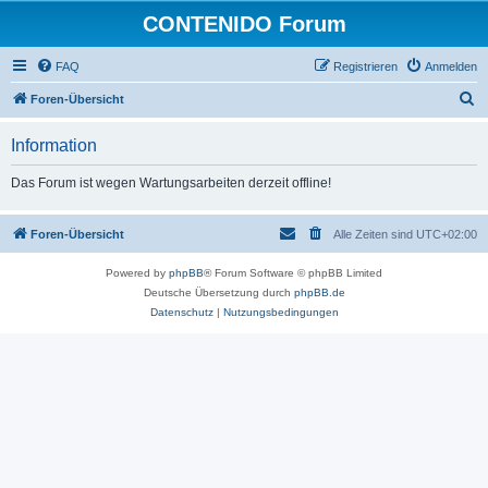
CONTENIDO Forum
FAQ
Registrieren
Anmelden
S
Foren-Übersicht
u
Information
c
h
Das Forum ist wegen Wartungsarbeiten derzeit offline!
e
Foren-Übersicht
Alle Zeiten sind
UTC+02:00
Powered by
phpBB
® Forum Software © phpBB Limited
Deutsche Übersetzung durch
phpBB.de
Datenschutz
|
Nutzungsbedingungen