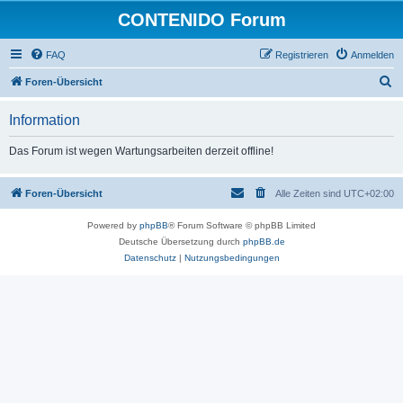
CONTENIDO Forum
FAQ
Registrieren
Anmelden
S
Foren-Übersicht
u
Information
c
h
Das Forum ist wegen Wartungsarbeiten derzeit offline!
e
Foren-Übersicht
Alle Zeiten sind
UTC+02:00
Powered by
phpBB
® Forum Software © phpBB Limited
Deutsche Übersetzung durch
phpBB.de
Datenschutz
|
Nutzungsbedingungen