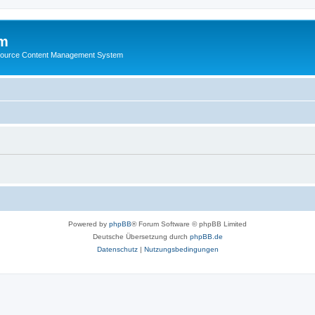
m
ource Content Management System
Powered by
phpBB
® Forum Software © phpBB Limited
Deutsche Übersetzung durch
phpBB.de
Datenschutz
|
Nutzungsbedingungen