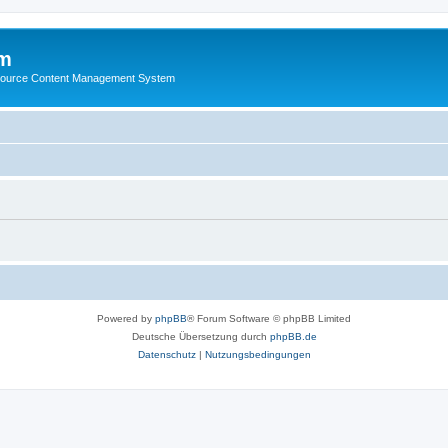
m
ource Content Management System
Powered by
phpBB
® Forum Software © phpBB Limited
Deutsche Übersetzung durch
phpBB.de
Datenschutz
|
Nutzungsbedingungen