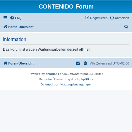
CONTENIDO Forum
FAQ
Registrieren
Anmelden
S
Foren-Übersicht
u
Information
c
h
Das Forum ist wegen Wartungsarbeiten derzeit offline!
e
Foren-Übersicht
Alle Zeiten sind
UTC+02:00
Powered by
phpBB
® Forum Software © phpBB Limited
Deutsche Übersetzung durch
phpBB.de
Datenschutz
|
Nutzungsbedingungen