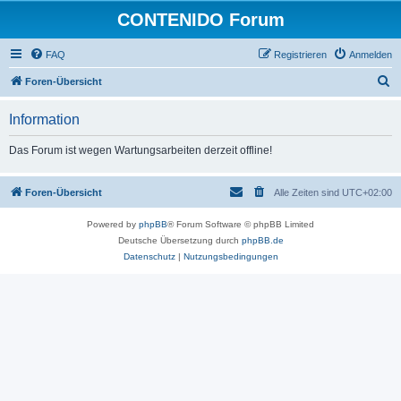
CONTENIDO Forum
FAQ
Registrieren
Anmelden
S
Foren-Übersicht
u
Information
c
h
Das Forum ist wegen Wartungsarbeiten derzeit offline!
e
Foren-Übersicht
Alle Zeiten sind
UTC+02:00
Powered by
phpBB
® Forum Software © phpBB Limited
Deutsche Übersetzung durch
phpBB.de
Datenschutz
|
Nutzungsbedingungen