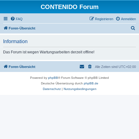
CONTENIDO Forum
FAQ
Registrieren
Anmelden
S
Foren-Übersicht
u
Information
c
h
Das Forum ist wegen Wartungsarbeiten derzeit offline!
e
Foren-Übersicht
Alle Zeiten sind
UTC+02:00
Powered by
phpBB
® Forum Software © phpBB Limited
Deutsche Übersetzung durch
phpBB.de
Datenschutz
|
Nutzungsbedingungen