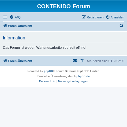
CONTENIDO Forum
FAQ
Registrieren
Anmelden
S
Foren-Übersicht
u
Information
c
h
Das Forum ist wegen Wartungsarbeiten derzeit offline!
e
Foren-Übersicht
Alle Zeiten sind
UTC+02:00
Powered by
phpBB
® Forum Software © phpBB Limited
Deutsche Übersetzung durch
phpBB.de
Datenschutz
|
Nutzungsbedingungen