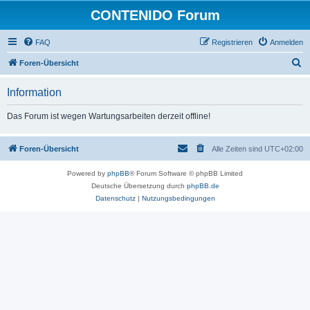
CONTENIDO Forum
FAQ
Registrieren
Anmelden
S
Foren-Übersicht
u
Information
c
h
Das Forum ist wegen Wartungsarbeiten derzeit offline!
e
Foren-Übersicht
Alle Zeiten sind
UTC+02:00
Powered by
phpBB
® Forum Software © phpBB Limited
Deutsche Übersetzung durch
phpBB.de
Datenschutz
|
Nutzungsbedingungen