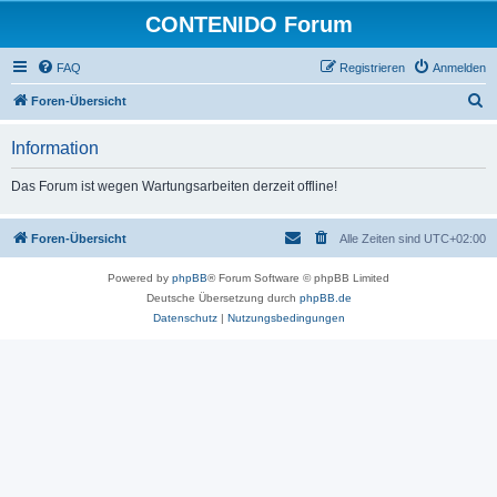
CONTENIDO Forum
FAQ
Registrieren
Anmelden
S
Foren-Übersicht
u
Information
c
h
Das Forum ist wegen Wartungsarbeiten derzeit offline!
e
Foren-Übersicht
Alle Zeiten sind
UTC+02:00
Powered by
phpBB
® Forum Software © phpBB Limited
Deutsche Übersetzung durch
phpBB.de
Datenschutz
|
Nutzungsbedingungen